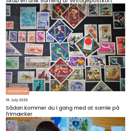
Skab en unik samling af vintagepostkort
redaktionel
19. July 2025
Sådan kommer du i gang med at samle på
frimærker