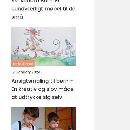
Skrivebord Børn: Et
uundværligt møbel til de
små
redaktionel
17. January 2024
Ansigtsmaling til børn -
En kreativ og sjov måde
at udtrykke sig selv