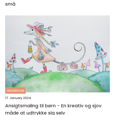
små
redaktionel
17. January 2024
Ansigtsmaling til børn - En kreativ og sjov
måde at udtrykke sig selv