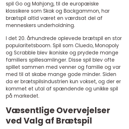
spil Go og Mahjong, til de europæiske
klassikere som Skak og Backgammon, har
brætspil altid været en værdsat del af
menneskers underholdning.
I det 20. århundrede oplevede brætspil en stor
popularitetsboom. Spil som Cluedo, Monopoly
og Scrabble blev ikoniske og prydede mange
familiers spillesamlinger. Disse spil blev ofte
spillet sammen med venner og familie og var
med til at skabe mange gode minder. Siden
da er brætspilsindustrien kun vokset, og der er
kommet et utal af spændende og unikke spil
på markedet.
Væsentlige Overvejelser
ved Valg af Brætspil