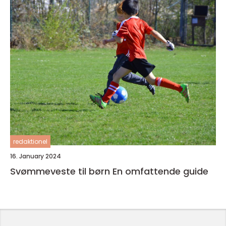
redaktionel
16. January 2024
Svømmeveste til børn En omfattende guide