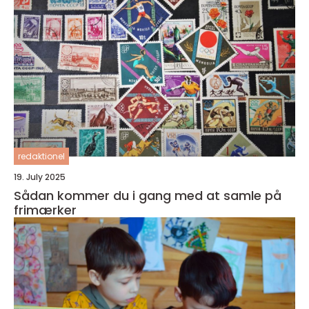
redaktionel
19. July 2025
Sådan kommer du i gang med at samle på
frimærker