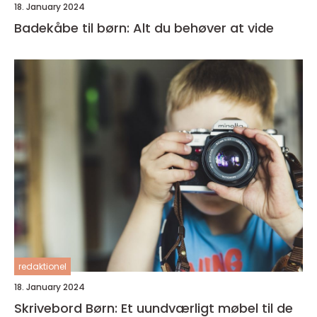
18. January 2024
Badekåbe til børn: Alt du behøver at vide
redaktionel
18. January 2024
Skrivebord Børn: Et uundværligt møbel til de