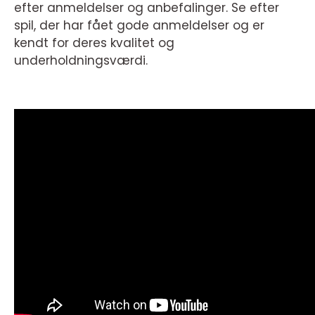
efter anmeldelser og anbefalinger. Se efter
spil, der har fået gode anmeldelser og er
kendt for deres kvalitet og
underholdningsværdi.