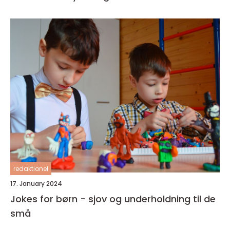
redaktionel
17. January 2024
Jokes for børn - sjov og underholdning til de
små