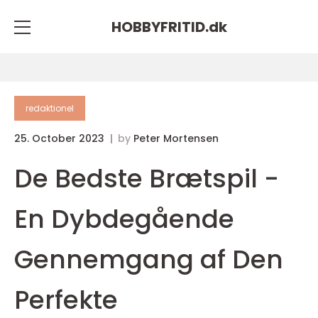
HOBBYFRITID.
dk
redaktionel
25. October 2023
by
Peter Mortensen
De Bedste Brætspil -
En Dybdegående
Gennemgang af Den
Perfekte