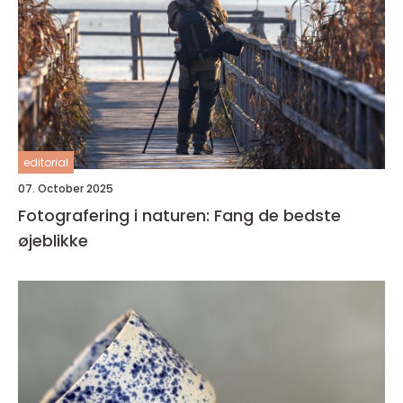
editorial
07. October 2025
Fotografering i naturen: Fang de bedste
øjeblikke