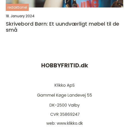
redaktionel
18. January 2024
Skrivebord Børn: Et uundværligt møbel til de
små
HOBBYFRITID.
dk
web:
www.klikko.dk