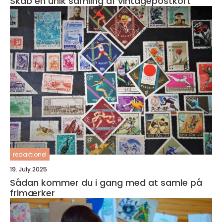
Skab en unik samling af vintagepostkort
redaktionel
19. July 2025
Sådan kommer du i gang med at samle på
frimærker