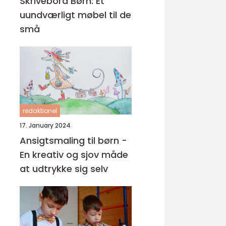
Skrivebord Børn: Et
uundværligt møbel til de
små
redaktionel
17. January 2024
Ansigtsmaling til børn -
En kreativ og sjov måde
at udtrykke sig selv