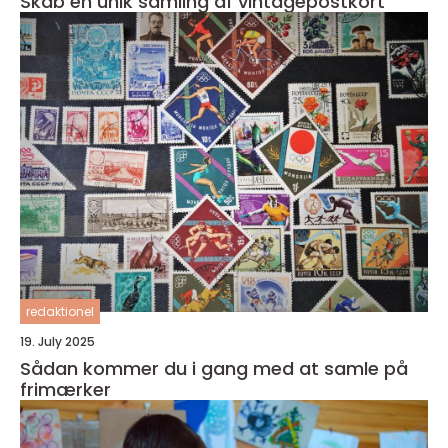
Skab en unik samling af vintagepostkort
redaktionel
19. July 2025
Sådan kommer du i gang med at samle på
frimærker