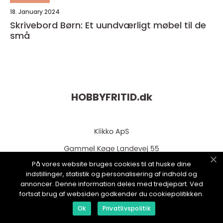
18. January 2024
Skrivebord Børn: Et uundværligt møbel til de
små
HOBBYFRITID.
dk
På vores website bruges cookies til at huske dine
indstillinger, statistik og personalisering af indhold og
annoncer. Denne information deles med tredjepart. Ved
fortsat brug af websiden godkender du cookiepolitikken.
web:
www.klikko.dk
Ok
Privatlivspolitik